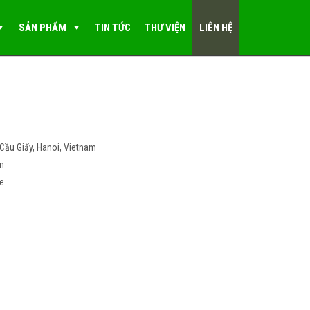
SẢN PHẨM
TIN TỨC
THƯ VIỆN
LIÊN HỆ
 Cầu Giấy, Hanoi, Vietnam
am
re