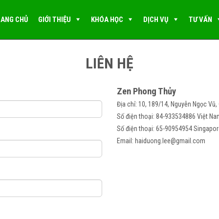
ANG CHỦ
GIỚI THIỆU
KHÓA HỌC
DỊCH VỤ
TƯ VẤN
LIÊN HỆ
Zen Phong Thủy
Địa chỉ: 10, 189/14, Nguyễn Ngọc Vũ,
Số điện thoại: 84-933534886 Việt N
Số điện thoại: 65-90954954 Singapo
Email: haiduong.lee@gmail.com