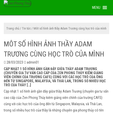
Trang chủ
/
Tin tức
/ Môt số hình ảnh thầy Adam Trương cùng học trò của mình
MÔT SỐ HÌNH ẢNH THẦY ADAM
TRƯƠNG CÙNG HỌC TRÒ CỦA MÌNH
28/03/2023
admin01
CẬP NHẬT 1 SỐ HÌNH ẢNH GẦN ĐÂY GIỮA THẦY ADAM TRƯƠNG
(CHUYÊN GIA TƯ VẤN CAO CẤP CỦA ZEN PHONG THỦY KIÊM GIẢNG
VIÊN CHÍNH CỦA TRƯỜNG CAFS) CÙNG VỚI CÁC HỌC TRÒ CỦA ÔNG
ĐẾN TỪ SINGAPORE, MALAYSIA, VÀ THÁI LAN, TRONG SỐ NHIỀU HỌC
TRÒ CỦA THẦY […]
Cập nhật 1 số hình ảnh gần đây giữa thầy Adam Trương (chuyên gia tư vấn
cao cấp của Zen Phong Thủy kiêm giảng viên chính của trường CAFS)
cùng với các học trò của ông đến từ Singapore, Malaysia, và Thái Lan,
trong số nhiều học trò của thầy là những chuyên gia phong thủy có tên