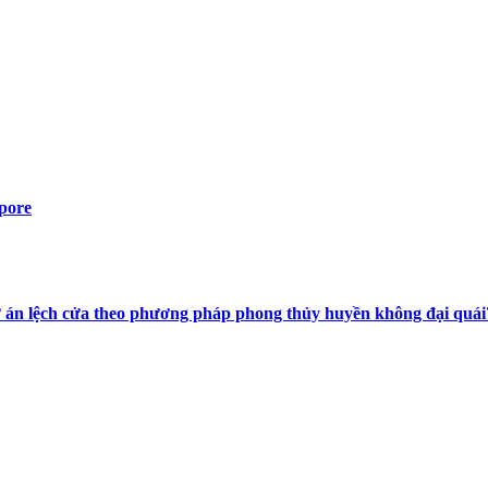
pore
 án lệch cửa theo phương pháp phong thủy huyền không đại quái