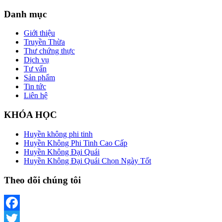
Danh mục
Giới thiệu
Truyền Thừa
Thư chứng thực
Dịch vụ
Tư vấn
Sản phẩm
Tin tức
Liên hệ
KHÓA HỌC
Huyền không phi tinh
Huyền Không Phi Tinh Cao Cấp
Huyền Không Đại Quái
Huyền Không Đại Quái Chọn Ngày Tốt
Theo dõi chúng tôi
Facebook