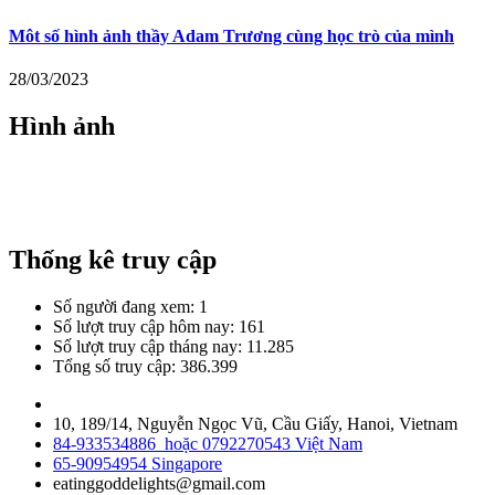
Môt số hình ảnh thầy Adam Trương cùng học trò của mình
28/03/2023
Hình ảnh
Thống kê truy cập
Số người đang xem:
1
Số lượt truy cập hôm nay:
161
Số lượt truy cập tháng nay:
11.285
Tổng số truy cập:
386.399
10, 189/14, Nguyễn Ngọc Vũ, Cầu Giấy, Hanoi, Vietnam
84-933534886 hoặc 0792270543 Việt Nam
65-90954954 Singapore
eatinggoddelights@gmail.com