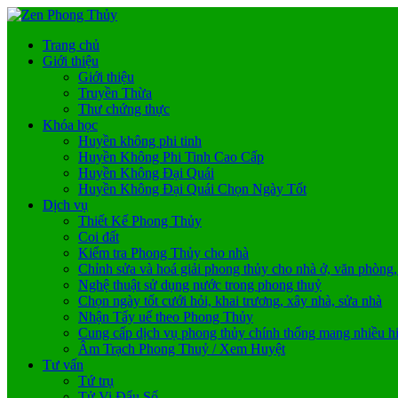
Trang chủ
Giới thiệu
Giới thiệu
Truyền Thừa
Thư chứng thực
Khóa học
Huyền không phi tinh
Huyền Không Phi Tinh Cao Cấp
Huyền Không Đại Quái
Huyền Không Đại Quái Chọn Ngày Tốt
Dịch vụ
Thiết Kế Phong Thủy
Coi đất
Kiểm tra Phong Thủy cho nhà
Chỉnh sửa và hoá giải phong thủy cho nhà ở, văn phòng,
Nghệ thuật sử dụng nước trong phong thuỷ
Chọn ngày tốt cưới hỏi, khai trương, xây nhà, sửa nhà
Nhận Tẩy uế theo Phong Thủy
Cung cấp dịch vụ phong thủy chính thống mang nhiều h
Âm Trạch Phong Thuỷ / Xem Huyệt
Tư vấn
Tứ trụ
Tử Vi Đẩu Số